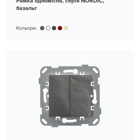
Рамка одномісна, серія NORDIC,
базальт
Кольори: