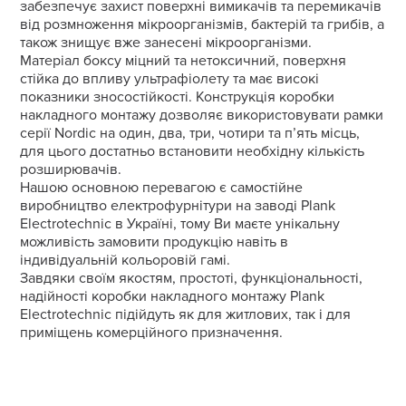
забезпечує захист поверхні вимикачів та перемикачів
від розмноження мікроорганізмів, бактерій та грибів, а
також знищує вже занесені мікроорганізми.
Матеріал боксу міцний та нетоксичний, поверхня
стійка до впливу ультрафіолету та має високі
показники зносостійкості. Конструкція коробки
накладного монтажу дозволяє використовувати рамки
серії Nordic на один, два, три, чотири та п’ять місць,
для цього достатньо встановити необхідну кількість
розширювачів.
Нашою основною перевагою є самостійне
виробництво електрофурнітури на заводі Plank
Electrotechnic в Україні, тому Ви маєте унікальну
можливість замовити продукцію навіть в
індивідуальній кольоровій гамі.
Завдяки своїм якостям, простоті, функціональності,
надійності коробки накладного монтажу Plank
Electrotechnic підійдуть як для житлових, так і для
приміщень комерційного призначення.