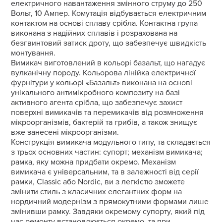
електричного навантаження змінного струму до 250
Вольт, 10 Ампер. Комутація відбувається електричним
контактом на основі сплаву срібла. Контактна група
виконана з надійних сплавів і розрахована на
безгвинтовий затиск дроту, що забезпечує швидкість
монтування.
Вимикач виготовлений в кольорі базальт, що нагадує
вулканічну породу. Кольорова лінійка електричної
фурнітури у кольорі «Базальт» виконана на основі
унікального антимікробного композиту на базі
активного агента срібла, що забезпечує захист
поверхні вимикачів та перемикачів від розмноження
мікроорганізмів, бактерій та грибів, а також знищує
вже занесені мікроорганізми.
Конструкція вимикача модульного типу, та складається
з трьох основних частин: супорт; механізм вимикача;
рамка, яку можна придбати окремо. Механізм
вимикача є універсальним, та в залежності від серії
рамки, Classic або Nordic, ви з легкістю зможете
змінити стиль з класичних елегантних форм на
нордичний модернізм з прямокутними формами лише
змінивши рамку. Завдяки окремому супорту, який під
час ремонту встановлюється окремо, та при