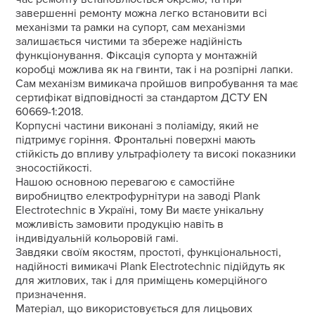
завершенні ремонту можна легко встановити всі
механізми та рамки на супорт, сам механізми
залишається чистими та збереже надійність
функціонування. Фіксація супорта у монтажній
коробці можлива як на гвинти, так і на розпірні лапки.
Сам механізм вимикача пройшов випробування та має
сертифікат відповідності за стандартом ДСТУ EN
60669-1:2018.
Корпусні частини виконані з поліаміду, який не
підтримує горіння. Фронтальні поверхні мають
стійкість до впливу ультрафіолету та високі показники
зносостійкості.
Нашою основною перевагою є самостійне
виробництво електрофурнітури на заводі Plank
Electrotechnic в Україні, тому Ви маєте унікальну
можливість замовити продукцію навіть в
індивідуальній кольоровій гамі.
Завдяки своїм якостям, простоті, функціональності,
надійності вимикачі Plank Electrotechnic підійдуть як
для житлових, так і для приміщень комерційного
призначення.
Матеріал, що використовується для лицьових