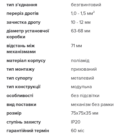
тип з'єднання
безгвинтовий
переріз дротів
1,0 - 1,5 мм²
зачистка дроту
10 - 12 мм
діаметр установчої
63-68 мм
коробки
відстань між
71 мм
механізмами
матеріал корпусу
поліамід
тип монтажу
прихований
тип супорту
металевий
тип конструкції
модульна
особливості
без підсвітки
вид поставки
механізм без рамки
розмір
75x75x35 мм
ступінь захисту
IP20
гарантійний термін
60 міс