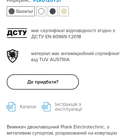
Референс:
PLK0120731
Базальт
має сертифікат відповідності згідно з
ДСТУ EN 60669-1:2018
матеріал має антимікробний сертифікат
від TUV AUSTRIA
Де придбати?
Інструкція з
Каталог
експлуатації
Вимикач двоклавішний Plank Electrotechnic, з
металевим супортом, розрахований на комутацію