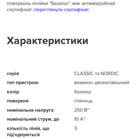
поверхонь лінійки “Базальт”, має антимікробний
сертифікат:
переглянути сертифікат
.
Характеристики
серія
CLASSIC та NORDIC
тип пристрою
вимикач двохклавішний
колір
базальт
поверхня
глянець
номінальна напруга
250 В~
номінальний струм, до
10 А~
кількість ліній, що
3
під'єднуються