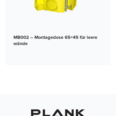
MB002 – Montagedose 65×45 für leere
wände