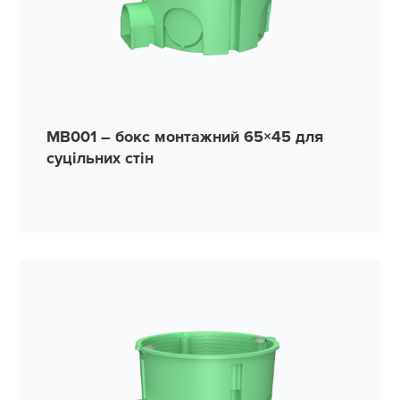
MB001 – бокс монтажний 65×45 для
суцільних стін