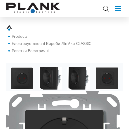
Products
Електроустановчі Вироби Лінійки CLASSIC
Розетки Електричні