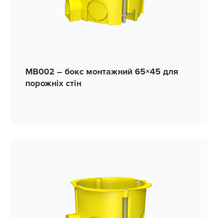
MB002 – бокс монтажний 65×45 для
порожніх стін