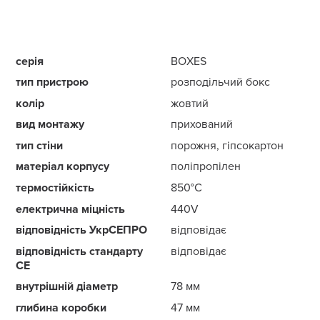
серія
BOXES
тип пристрою
розподільчий бокс
колір
жовтий
вид монтажу
прихований
тип стіни
порожня, гіпсокартон
матеріал корпусу
поліпропілен
термостійкість
850°С
електрична міцніcть
440V
відповідність УкрСЕПРО
відповідає
відповідність стандарту
відповідає
CE
внутрішній діаметр
78 мм
глибина коробки
47 мм