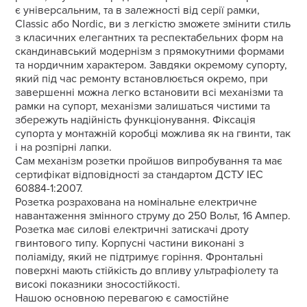
є універсальним, та в залежності від серії рамки,
Classic або Nordic, ви з легкістю зможете змінити стиль
з класичних елегантних та респектабельних форм на
скандинавський модернізм з прямокутними формами
та нордичним характером. Завдяки окремому супорту,
який під час ремонту встановлюється окремо, при
завершенні можна легко встановити всі механізми та
рамки на супорт, механізми залишаться чистими та
збережуть надійність функціонування. Фіксація
супорта у монтажній коробці можлива як на гвинти, так
і на розпірні лапки.
Сам механізм розетки пройшов випробування та має
сертифікат відповідності за стандартом ДСТУ IEC
60884-1:2007.
Розетка розрахована на номінальне електричне
навантаження змінного струму до 250 Вольт, 16 Ампер.
Розетка має силові електричні затискачі дроту
гвинтового типу. Корпусні частини виконані з
поліаміду, який не підтримує горіння. Фронтальні
поверхні мають стійкість до впливу ультрафіолету та
високі показники зносостійкості.
Нашою основною перевагою є самостійне