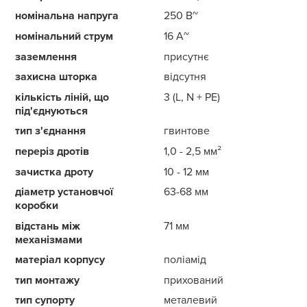
номінальна напруга
250 В~
номінальний струм
16 А~
заземлення
присутнє
захисна шторка
відсутня
кількість ліній, що
3 (L, N + PE)
під'єднуються
тип з'єднання
гвинтове
переріз дротів
1,0 - 2,5 мм²
зачистка дроту
10 - 12 мм
діаметр установчої
63-68 мм
коробки
відстань між
71 мм
механізмами
матеріал корпусу
поліамід
тип монтажу
прихований
тип супорту
металевий