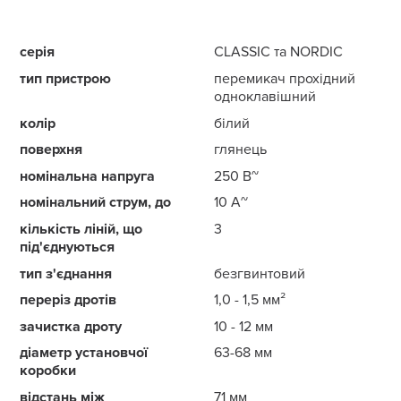
серія
CLASSIC та NORDIC
тип пристрою
перемикач прохідний
одноклавішний
колір
білий
поверхня
глянець
номінальна напруга
250 В~
номінальний струм, до
10 А~
кількість ліній, що
3
під'єднуються
тип з'єднання
безгвинтовий
переріз дротів
1,0 - 1,5 мм²
зачистка дроту
10 - 12 мм
діаметр установчої
63-68 мм
коробки
відстань між
71 мм