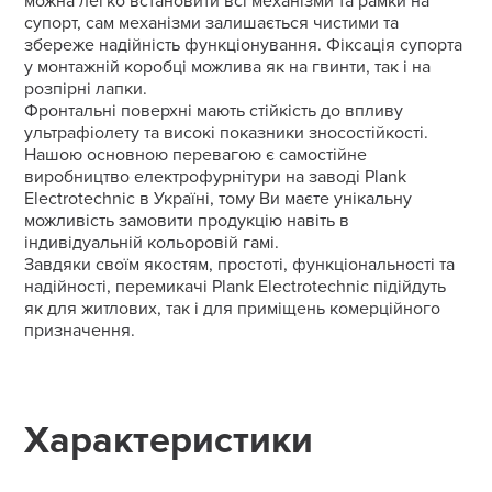
можна легко встановити всі механізми та рамки на
супорт, сам механізми залишається чистими та
збереже надійність функціонування. Фіксація супорта
у монтажній коробці можлива як на гвинти, так і на
розпірні лапки.
Фронтальні поверхні мають стійкість до впливу
ультрафіолету та високі показники зносостійкості.
Нашою основною перевагою є самостійне
виробництво електрофурнітури на заводі Plank
Electrotechnic в Україні, тому Ви маєте унікальну
можливість замовити продукцію навіть в
індивідуальній кольоровій гамі.
Завдяки своїм якостям, простоті, функціональності та
надійності, перемикачі Plank Electrotechnic підійдуть
як для житлових, так і для приміщень комерційного
призначення.
Характеристики