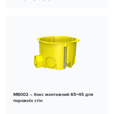
MB002 – бокс монтажний 65×45 для
порожніх стін