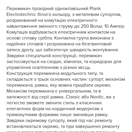
Перемикач прохідний одноклавішний Plank
Electrotechnic білого кольору, з металевим супортом,
розрахований на комутацію електричного
навантаження змінного струму до 250 Вольт, 10 Ампер.
Комутація відбувається електричним контактом на
основі сплаву срібла. Контактна група виконана з
надійних сплавів і розрахована на безгвинтовий
затиск дроту, що забезпечує швидкість монтування.
Завдяки спеціальній конструкції, перемикач
застосовується на сходах, кімнатах, та коридорах для
управління освітленням з різних місць.
Конструкція перемикача модульного типу, та
складається з трьох основних частин: супорт; механізм
перемикача; рамка, яку можна придбати окремо.
Механізм перемикача є універсальним, та в
залежності від серії рамки, Classic або Nordic, ви з
легкістю зможете змінити стиль з класичних
елегантних форм на нордичний модернізм з
прямокутними формами лише змінивши рамку.
Завдяки окремому супорту, який під час ремонту
встановлюється окремо, та при завершенні ремонту