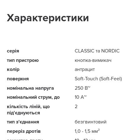
Характеристики
серія
CLASSIC та NORDIC
тип пристрою
кнопка-вимикач
колір
антрацит
поверхня
Soft-Touch (Soft-Feel)
номінальна напруга
250 В~
номінальний струм, до
10 А~
кількість ліній, що
2
під'єднуються
тип з'єднання
безгвинтовий
переріз дротів
1,0 - 1,5 мм²