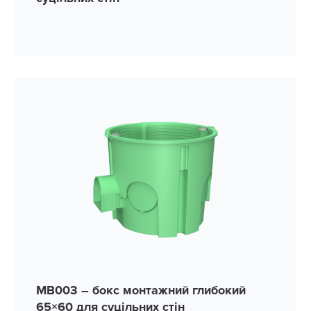
MB003 – бокс монтажний глибокий
65×60 для суцільних стін