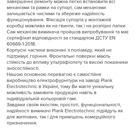
завершенні ремонту можна легко встановити всі
механізми та рамки на супорт, сам механізми
залишається чистими та збереже надійність
функціонування. Фіксація супорта у монтажній
коробці можлива як на гвинти, так і на розпірні лапки.
Сам механізм вимикача пройшов випробування та має
сертифікат відповідності за стандартом ДСТУ EN
60669-1:2018.
Корпусні частини виконані з поліаміду, який не
підтримує горіння. Фронтальні поверхні мають
стійкість до впливу ультрафіолету та високі показники
зносостійкості.
Нашою основною перевагою є самостійне
виробництво електрофурнітури на заводі Plank
Electrotechnic в Україні, тому Ви маєте унікальну
можливість замовити продукцію навіть в
індивідуальній кольоровій гамі.
Завдяки своїм якостям, простоті, функціональності,
надійності вимикачі Plank Electrotechnic підійдуть як
для житлових, так і для приміщень комерційного
призначення.