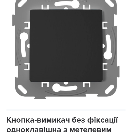
Кнопка-вимикач без фіксації
одноклавішна з метелевим