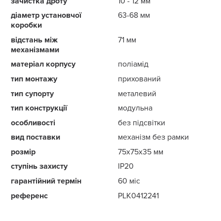
зачистка дроту
10 - 12 мм
діаметр установчої
63-68 мм
коробки
відстань між
71 мм
механізмами
матеріал корпусу
поліамід
тип монтажу
прихований
тип супорту
металевий
тип конструкції
модульна
особливості
без підсвітки
вид поставки
механізм без рамки
розмір
75x75x35 мм
ступінь захисту
IP20
гарантійний термін
60 міс
референс
PLK0412241