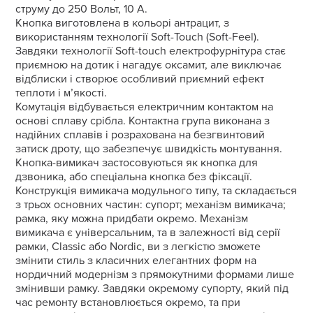
струму до 250 Вольт, 10 А.
Кнопка виготовлена в кольорі антрацит, з
використанням технології Soft-Touch (Soft-Feel).
Завдяки технології Soft-touch електрофурнітура стає
приємною на дотик і нагадує оксамит, але виключає
відблиски і створює особливий приємний ефект
теплоти і м’якості.
Комутація відбувається електричним контактом на
основі сплаву срібла. Контактна група виконана з
надійних сплавів і розрахована на безгвинтовий
затиск дроту, що забезпечує швидкість монтування.
Кнопка-вимикач застосовуються як кнопка для
дзвоника, або спеціальна кнопка без фіксації.
Конструкція вимикача модульного типу, та складається
з трьох основних частин: супорт; механізм вимикача;
рамка, яку можна придбати окремо. Механізм
вимикача є універсальним, та в залежності від серії
рамки, Classic або Nordic, ви з легкістю зможете
змінити стиль з класичних елегантних форм на
нордичний модернізм з прямокутними формами лише
змінивши рамку. Завдяки окремому супорту, який під
час ремонту встановлюється окремо, та при